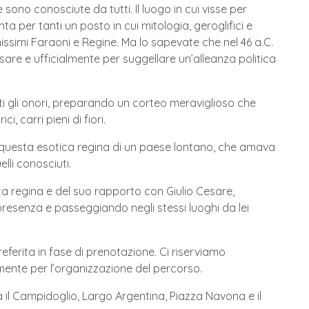
 sono conosciute da tutti. Il luogo in cui visse per
ta per tanti un posto in cui mitologia, geroglifici e
issimi Faraoni e Regine. Ma lo sapevate che nel 46 a.C.
e e ufficialmente per suggellare un’alleanza politica
utti gli onori, preparando un corteo meraviglioso che
, carri pieni di fiori.
di questa esotica regina di un paese lontano, che amava
elli conosciuti.
sta regina e del suo rapporto con Giulio Cesare,
esenza e passeggiando negli stessi luoghi da lei
referita in fase di prenotazione. Ci riserviamo
ente per l’organizzazione del percorso.
 il Campidoglio, Largo Argentina, Piazza Navona e il