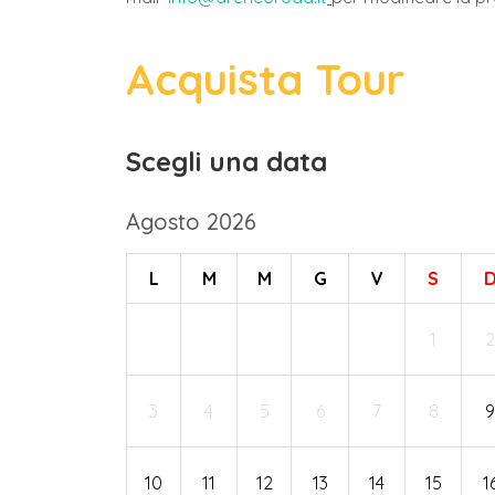
Acquista Tour
Scegli una data
Agosto 2026
L
M
M
G
V
S
1
2
3
4
5
6
7
8
9
10
11
12
13
14
15
1