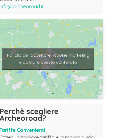
info@archeoroad.it
Fai clic per accettare i cookie marketing
e abilitare questo contenuto
Perchè scegliere
Archeoroad?
Tariffe Convenienti
Ottieni la migliore tariffa e la miglior guida