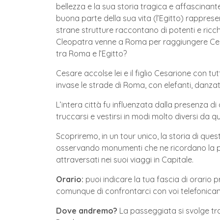
bellezza e la sua storia tragica e affascinante
buona parte della sua vita (l’Egitto) rappresen
strane strutture raccontano di potenti e ricch
Cleopatra venne a Roma per raggiungere Cesar
tra Roma e l’Egitto?
Cesare accolse lei e il figlio Cesarione con t
invase le strade di Roma, con elefanti, danzatrici
L’intera città fu influenzata dalla presenza 
truccarsi e vestirsi in modi molto diversi da qu
Scopriremo, in un tour unico, la storia di que
osservando monumenti che ne ricordano la pr
attraversati nei suoi viaggi in Capitale.
Orario:
puoi indicare la tua fascia di orario p
comunque di confrontarci con voi telefonicam
Dove andremo?
La passeggiata si svolge tra