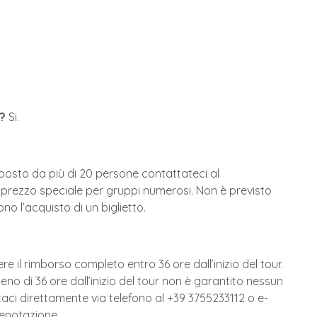
e?
Si.
osto da più di 20 persone contattateci al
 un prezzo speciale per gruppi numerosi. Non è previsto
o l’acquisto di un biglietto.
re il rimborso completo entro 36 ore dall’inizio del tour.
no di 36 ore dall’inizio del tour non è garantito nessun
taci direttamente via telefono al +39 3755233112 o e-
renotazione.